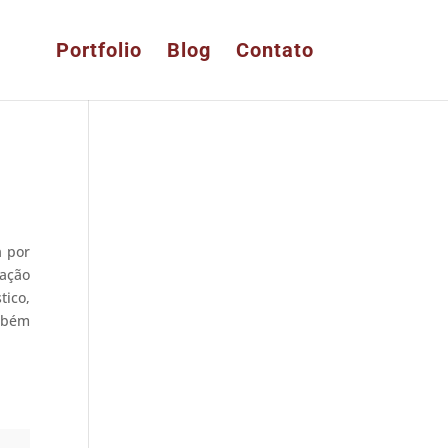
Portfolio
Blog
Contato
a por
iação
tico,
ambém