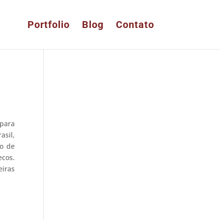
Portfolio
Blog
Contato
para
asil,
ão de
ecos.
eiras