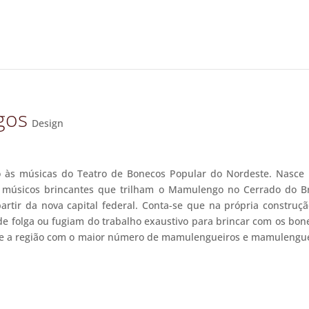
gos
Design
às músicas do Teatro de Bonecos Popular do Nordeste. Nasce 
r músicos brincantes que trilham o Mamulengo no Cerrado do Br
partir da nova capital federal. Conta-se que na própria construç
de folga ou fugiam do trabalho exaustivo para brincar com os bon
ou-se a região com o maior número de mamulengueiros e mamulengu